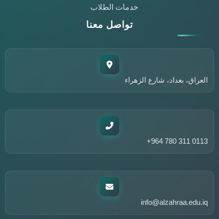
خدمات الطلاب
تواصل معنا
مساعد مركز التعليم المستمر
متاح الآن للمساعدة
العراق، بغداد، شارع الزهراء
أهلاً وسهلاً!
أنا مساعد مركز التعليم المستمر في جامعة الزهراء. كيف يمكنني
مساعدتك؟
الدورات المتاحة
ورش العمل
تواصل معنا
+964 780 311 0113
عن المركز
info@alzahraa.edu.iq