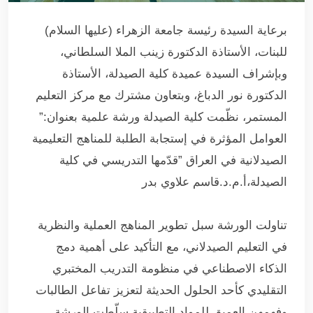
برعاية السيدة رئيسة جامعة الزهراء (عليها السلام)
للبنات، الأستاذة الدكتورة زينب الملا السلطاني،
وبإشراف السيدة عميدة كلية الصيدلة، الأستاذة
الدكتورة نور الدباغ، وبتعاون مشترك مع مركز التعليم
المستمر، نظّمت كلية الصيدلة ورشة علمية بعنوان:”
العوامل المؤثرة في إستجابة الطلبة للمناهج التعليمية
الصيدلانية في العراق ”قدّمها التدريسي في كلية
الصيدلة،أ.م.د.قاسم علاوي بدر
تناولت الورشة سبل تطوير المناهج العملية والنظرية
في التعليم الصيدلاني، مع التأكيد على أهمية دمج
الذكاء الاصطناعي في منظومة التدريب المختبري
التقليدي كأحد الحلول الحديثة لتعزيز تفاعل الطالبات
وفهمهن العميق للمواد التطبيقية.سلّطت الورشة